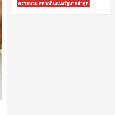
ตรวจหวย สลากกินแบ่งรัฐบาลล่าสุด