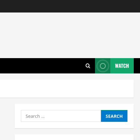
WATCH
Search
for: