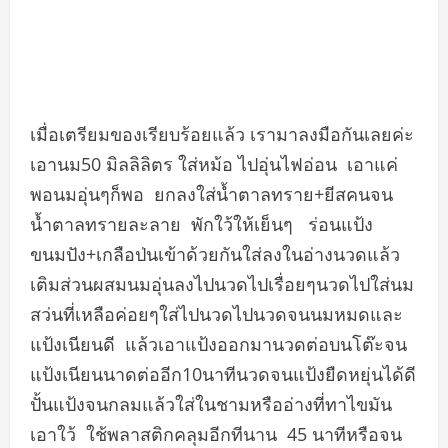
เมื่อเตรียมของเรียบร้อยแล้ว เรามาลงมือกันเลยค่ะ
เอานม50​ มิลลิลิตร​ ใส่หม้อ ไปอุ่นไฟอ่อน​ เอาแค่
พอนมอุ่นๆก็​พอ​ ยกลงใส่น้ำตาลทราย+ยีสคนจน
น้ำตาลทรายละลาย​ พักใว้ให้เย็น​ๆ​ ร่อนแป้ง
ขนมปัง+เกลือป่นเข้าด้วยกันใส่ลงในอ่างนวดแล้ว
เติมส่วนผสมนมอุ่นลงไปนวด​ไปเรื่อยๆนวดไปใส่นม
สว่นที่เหลือค่อยๆใส่ไปนวดไปนวดจนนมหมดและ
แป้งเนียนดี​ แล้วเอาแป้งออกมานวดต่อบนโต๊ะจน
แป้งเนียนนาดต่ออีก10นาทีนวดจนแป้งยืดหยุ่นได้ดี
ปั้นแป้งจนกลมแล้วใส่ในชามหรืออ่างที่ทาไขมัน
เอาใว้​ ใช้พลาสติกคลุมอีกทีนาน​ 45​ นาทีหรือจน