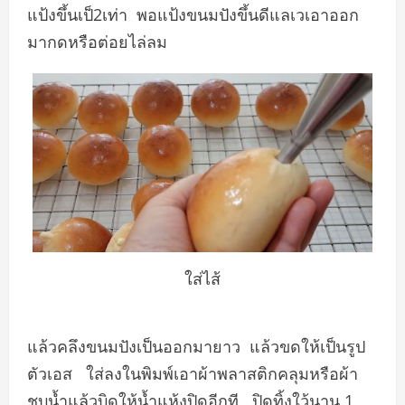
แป้งขึ้นเป็​2​เท่า​ พอแป้งขนมปังขึ้นดีแลเวเอาออก
มากดหรือต่อยไล่ลม​
ใส่ไส้
แล้วคลึงขนมปังเป็นออกมายาว​ แล้วขดให้เป็นรูป
ตัวเอส​ ใส่ลงในพิมพ์เอาผ้าพลาสติกคลุมหรือผ้า
ชุบน้ำแล้วบิดให้น้ำแห้งปิดอีกที​ ปิดทิ้งใว้นาน​ 1​