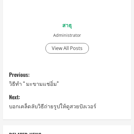
สาธุ
Administrator
View All Posts
P
Previous:
o
วิธีทำ “ มะขามแช่อิ่ม”
s
Next:
บอกเคล็ดลับวิธีถ่ายรูปให้ดูสวยปังเวอร์
t
n