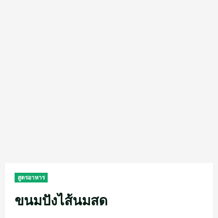
สูตรอาหาร
ขนมปังไส้นมสด​