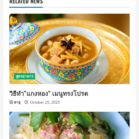
a
RELATED NEWS
v
i
g
a
t
i
สูตรอาหาร
o
วิธีทำ”แกงหอง” เมนูทรงโปรด
n
สาธุ
October 25, 2025